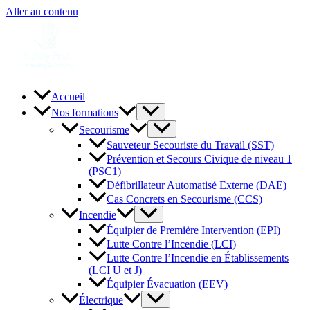
Aller au contenu
Accueil
Nos formations
Secourisme
Sauveteur Secouriste du Travail (SST)
Prévention et Secours Civique de niveau 1
(PSC1)
Défibrillateur Automatisé Externe (DAE)
Cas Concrets en Secourisme (CCS)
Incendie
Équipier de Première Intervention (EPI)
Lutte Contre l’Incendie (LCI)
Lutte Contre l’Incendie en Établissements
(LCI U et J)
Équipier Évacuation (EEV)
Électrique