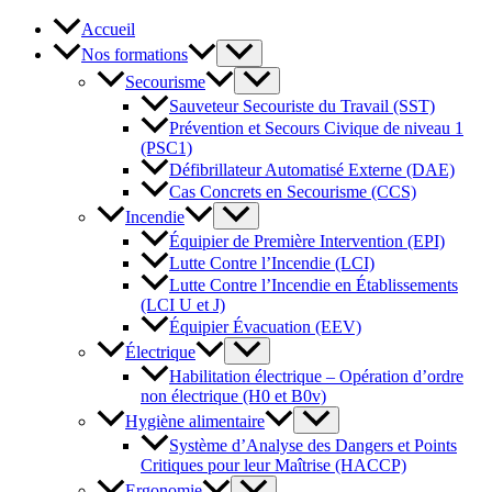
Accueil
Nos formations
Secourisme
Sauveteur Secouriste du Travail (SST)
Prévention et Secours Civique de niveau 1
(PSC1)
Défibrillateur Automatisé Externe (DAE)
Cas Concrets en Secourisme (CCS)
Incendie
Équipier de Première Intervention (EPI)
Lutte Contre l’Incendie (LCI)
Lutte Contre l’Incendie en Établissements
(LCI U et J)
Équipier Évacuation (EEV)
Électrique
Habilitation électrique – Opération d’ordre
non électrique (H0 et B0v)
Hygiène alimentaire
Système d’Analyse des Dangers et Points
Critiques pour leur Maîtrise (HACCP)
Ergonomie