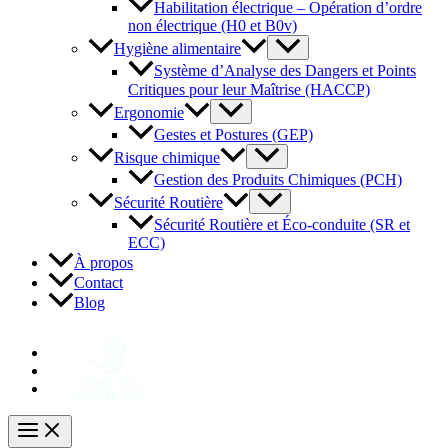
Habilitation électrique – Opération d’ordre
non électrique (H0 et B0v)
Hygiène alimentaire
Système d’Analyse des Dangers et Points
Critiques pour leur Maîtrise (HACCP)
Ergonomie
Gestes et Postures (GEP)
Risque chimique
Gestion des Produits Chimiques (PCH)
Sécurité Routière
Sécurité Routière et Éco-conduite (SR et
ECC)
À propos
Contact
Blog